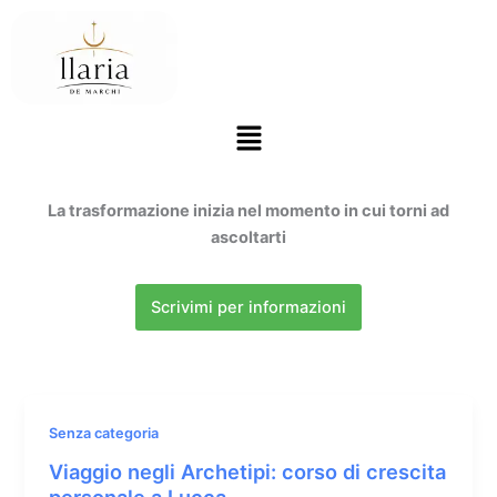
Vai
al
contenuto
Menu
La trasformazione inizia nel momento in cui torni ad
ascoltarti
Scrivimi per informazioni
Senza categoria
Viaggio negli Archetipi: corso di crescita
personale a Lucca